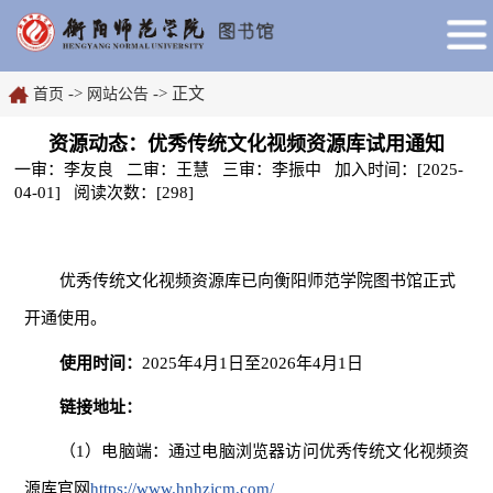
->
-> 正文
首页
网站公告
资源动态：优秀传统文化视频资源库试用通知
一审：李友良 二审：王慧 三审：李振中 加入时间：[2025-
04-01] 阅读次数：[
298
]
优秀传统文化视频资源库已向
衡阳师范学院
图书馆
正式
开通
使
用。
使
用时间：
2025年4月1日
至
202
6
年
4
月
1
日
链接地址：
（1）
电脑端：通过电脑浏览器访问优秀传统文化视频资
源库
官网
https://www.hnhzjcm.com/